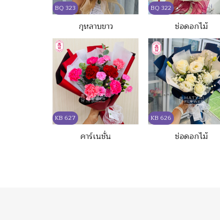
BQ 323
BQ 322
กุหลาบขาว
ช่อดอกไม้
KB 627
KB 626
คาร์เนชั่น
ช่อดอกไม้