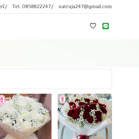
ร์
Tel.
0858822247
natruja247@gmail.com