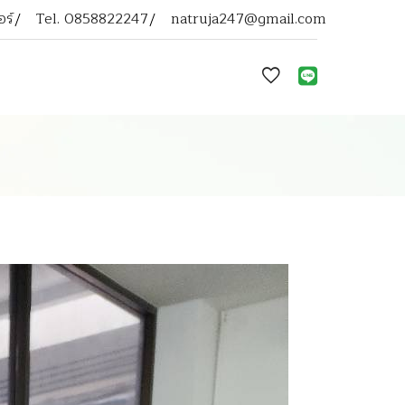
ร์
Tel.
0858822247
natruja247@gmail.com